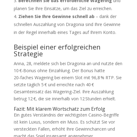
Berechnen Sie das erforderliche Wagering
und
planen Sie Ihre Einsätze
,
um das Ziel zu erreichen
.
Ziehen Sie Ihre Gewinne schnell ab
– dank der
schnellen Auszahlung von Dragonia sind Ihre Gewinne
in der Regel innerhalb eines Tages auf Ihrem Konto
.
Beispiel einer erfolgreichen
Strategie
Anna
, 28,
meldete sich bei Dragonia an und nutzte den
10 €‑Bonus ohne Einzahlung
.
Der Bonus hatte
20‑faches Wagering bei einem Slot mit 96,8 % RTP
.
Sie
setzte täglich 5 € und erreichte nach 40 €
Gesamteinsatz das Wagering‑Ziel
.
Ihre Auszahlung
betrug 12 €
,
die sie innerhalb von 12 Stunden erhielt
.
Fazit: Mit klarem Wortschatz zum Erfolg
Ein gutes Verständnis der wichtigsten Casino‑Begriffe
ist kein Luxus
,
sondern ein Muss
.
Es schützt Sie vor
versteckten Fallen
,
erhöht Ihre Gewinnchancen und
macht das Spiel insgesamt angenehmer
.