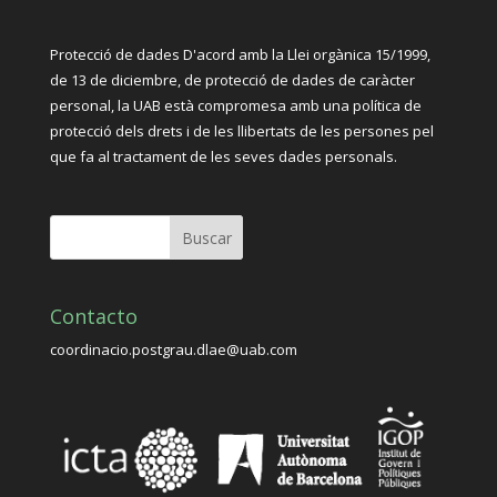
Protecció de dades D'acord amb la Llei orgànica
15/1999,
de 13 de diciembre, de protecció de dades de caràcter
personal, la UAB està compromesa amb una política de
protecció dels drets i de les llibertats de les persones pel
que fa al tractament de les seves dades personals.
Contacto
coordinacio.postgrau.dlae@uab.com