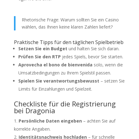
Rhetorische Frage: Warum sollten Sie ein Casino
wählen
,
das Ihnen keine klaren Zahlen liefert?
Praktische Tipps für den täglichen Spielbetrieb
Setzen Sie ein Budget
und halten Sie sich daran
.
Prüfen Sie den RTP
jedes Spiels
,
bevor Sie starten
.
Aprovecha el bono de bienvenida
solo,
wenn die
Umsatzbedingungen zu Ihrem Spielstil passen
.
Spielen Sie verantwortungsbewusst
– setzen Sie
Limits für Einzahlungen und Spielzeit
.
Checkliste für die Registrierung
bei Dragonia
Persönliche Daten eingeben
– achten Sie auf
korrekte Angaben
.
Identitätsnachweis hochladen
– für schnelle