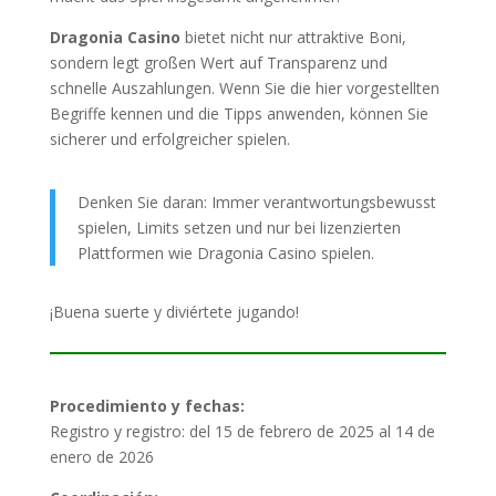
Dragonia Casino
bietet nicht nur attraktive Boni
,
sondern legt großen Wert auf Transparenz und
schnelle Auszahlungen
.
Wenn Sie die hier vorgestellten
Begriffe kennen und die Tipps anwenden
,
können Sie
sicherer und erfolgreicher spielen
.
Denken Sie daran: Immer verantwortungsbewusst
spielen
,
Limits setzen und nur bei lizenzierten
Plattformen wie Dragonia Casino spielen
.
¡Buena suerte y diviértete jugando!
Procedimiento y fechas:
Registro y registro: del 15 de febrero de 2025 al 14 de
enero de 2026