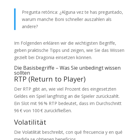
Pregunta retórica: ¿Alguna vez te has preguntado,
warum manche Boni schneller auszahlen als
andere?
Im Folgenden erklären wir die wichtigsten Begriffe
,
geben praktische Tipps und zeigen
,
wie Sie das Wissen
gezielt bei Dragonia einsetzen können
.
Die Basisbegriffe – Was Sie unbedingt wissen
sollten
RTP (Return to Player)
Der RTP gibt an
,
wie viel Prozent des eingesetzten
Geldes ein Spiel langfristig an die Spieler zurückzahlt
.
Ein Slot mit 96 % RTP bedeutet
,
dass im Durchschnitt
96 € von 100 € zurückfließen
.
Volatilität
Die Volatilität beschreibt
, con qué frecuencia y en qué
medida se obtienen beneficios.