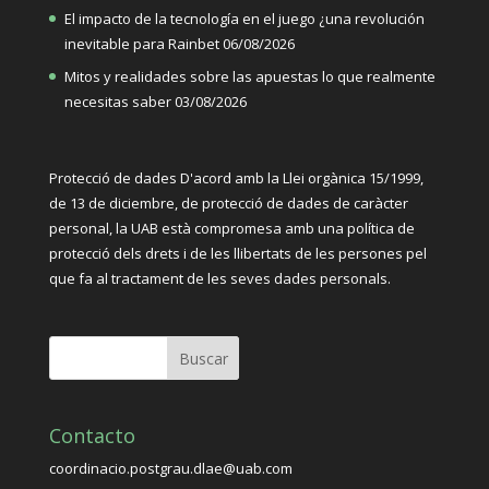
El impacto de la tecnología en el juego ¿una revolución
inevitable para Rainbet
06/08/2026
Mitos y realidades sobre las apuestas lo que realmente
necesitas saber
03/08/2026
Protecció de dades D'acord amb la Llei orgànica
15/1999,
de 13 de diciembre, de protecció de dades de caràcter
personal, la UAB està compromesa amb una política de
protecció dels drets i de les llibertats de les persones pel
que fa al tractament de les seves dades personals.
Contacto
coordinacio.postgrau.dlae@uab.com