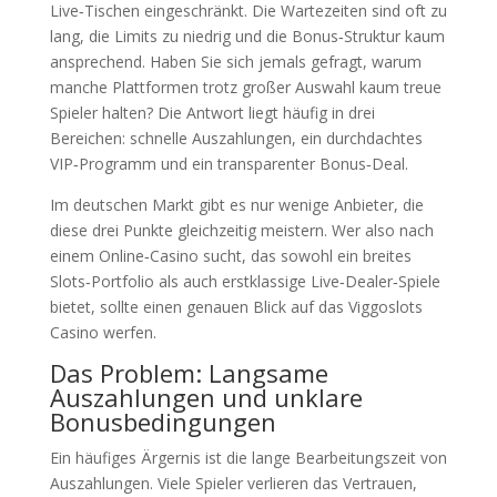
Live‑Tischen eingeschränkt
.
Die Wartezeiten sind oft zu
lang
,
die Limits zu niedrig und die Bonus‑Struktur kaum
ansprechend
.
Haben Sie sich jemals gefragt
,
warum
manche Plattformen trotz großer Auswahl kaum treue
Spieler halten? Die Antwort liegt häufig in drei
Bereichen: schnelle Auszahlungen
,
ein durchdachtes
VIP‑Programm und ein transparenter Bonus‑Deal
.
Im deutschen Markt gibt es nur wenige Anbieter
,
die
diese drei Punkte gleichzeitig meistern
.
Wer also nach
einem Online‑Casino sucht
,
das sowohl ein breites
Slots‑Portfolio als auch erstklassige Live‑Dealer‑Spiele
bietet
,
sollte einen genauen Blick auf das Viggoslots
Casino werfen
.
Das Problem: Langsame
Auszahlungen und unklare
Bonusbedingungen
Ein häufiges Ärgernis ist die lange Bearbeitungszeit von
Auszahlungen
.
Viele Spieler verlieren das Vertrauen
,