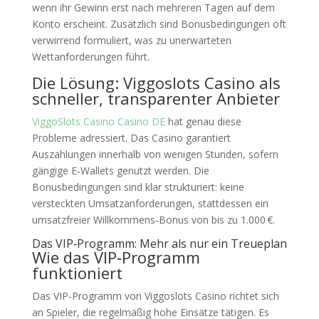
wenn ihr Gewinn erst nach mehreren Tagen auf dem
Konto erscheint
.
Zusätzlich sind Bonusbedingungen oft
verwirrend formuliert
,
was zu unerwarteten
Wettanforderungen führt
.
Die Lösung: Viggoslots Casino als
schneller
,
transparenter Anbieter
ViggoSlots Casino Casino DE
hat genau diese
Probleme adressiert
.
Das Casino garantiert
Auszahlungen innerhalb von wenigen Stunden
,
sofern
gängige E‑Wallets genutzt werden
.
Die
Bonusbedingungen sind klar strukturiert: keine
versteckten Umsatzanforderungen
,
stattdessen ein
umsatzfreier Willkommens‑Bonus von bis zu 1.000 €
.
Das VIP‑Programm: Mehr als nur ein Treueplan
Wie das VIP‑Programm
funktioniert
Das VIP‑Programm von Viggoslots Casino richtet sich
an Spieler
,
die regelmäßig hohe Einsätze tätigen
.
Es