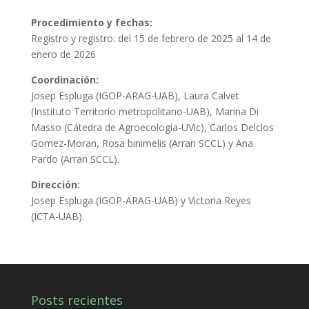
Procedimiento y fechas:
Registro y registro: del 15 de febrero de 2025 al 14 de
enero de 2026
Coordinación:
Josep Espluga (IGOP-ARAG-UAB), Laura Calvet
(Instituto Territorio metropolitano-UAB), Marina Di
Masso (Cátedra de Agroecología-UVic), Carlos Delclos
Gomez-Moran, Rosa binimelis (Arran SCCL) y Ana
Pardo (Arran SCCL).
Dirección:
Josep Espluga (IGOP-ARAG-UAB) y Victoria Reyes
(ICTA-UAB).
Posts recientes