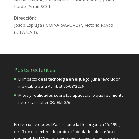
Pardo (Arran SCCL).
Dirección:
Josep Espluga (IGOP-ARAG-UAB) y Victoria Reyes
(ICTA-UAB).
Posts recientes
El impacto de la tecnología en el juego ¿una revolución
inevitable para Rainbet
06/08/2026
Mitos y realidades sobre las apuestas lo que realmente
necesitas saber
03/08/2026
Protecció de dades D'acord amb la Llei orgànica
15/1999,
de 13 de diciembre, de protecció de dades de caràcter
personal, la UAB està compromesa amb una política de