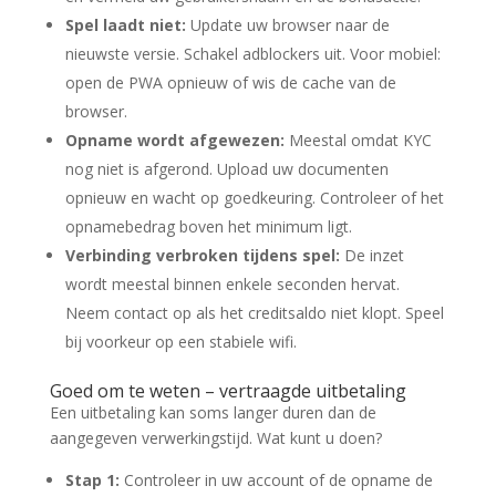
Spel laadt niet:
Update uw browser naar de
nieuwste versie
.
Schakel adblockers uit
.
Voor mobiel:
open de PWA opnieuw of wis de cache van de
browser
.
Opname wordt afgewezen:
Meestal omdat KYC
nog niet is afgerond
.
Upload uw documenten
opnieuw en wacht op goedkeuring
.
Controleer of het
opnamebedrag boven het minimum ligt
.
Verbinding verbroken tijdens spel:
De inzet
wordt meestal binnen enkele seconden hervat
.
Neem contact op als het creditsaldo niet klopt
.
Speel
bij voorkeur op een stabiele wifi
.
Goed om te weten – vertraagde uitbetaling
Een uitbetaling kan soms langer duren dan de
aangegeven verwerkingstijd
.
Wat kunt u doen?
Stap
1:
Controleer in uw account of de opname de