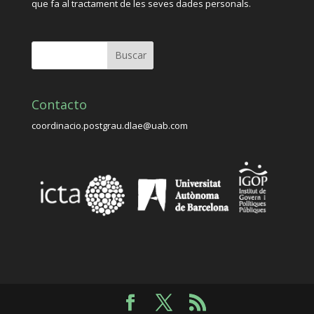
que fa al tractament de les seves dades personals.
Contacto
coordinacio.postgrau.dlae@uab.com