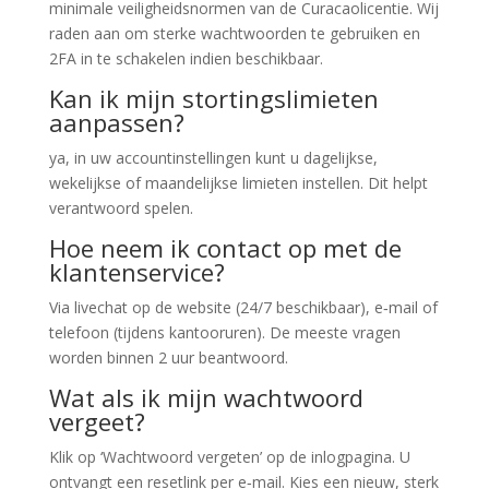
minimale veiligheidsnormen van de Curacaolicentie
.
Wij
raden aan om sterke wachtwoorden te gebruiken en
2FA in te schakelen indien beschikbaar
.
Kan ik mijn stortingslimieten
aanpassen?
ya,
in uw accountinstellingen kunt u dagelijkse
,
wekelijkse of maandelijkse limieten instellen
.
Dit helpt
verantwoord spelen
.
Hoe neem ik contact op met de
klantenservice?
Via livechat op de website (24/7 beschikbaar)
,
e‑mail of
telefoon (tijdens kantooruren)
.
De meeste vragen
worden binnen
2
uur beantwoord
.
Wat als ik mijn wachtwoord
vergeet?
Klik op ‘Wachtwoord vergeten’ op de inlogpagina
.
U
ontvangt een resetlink per e‑mail
.
Kies een nieuw
,
sterk