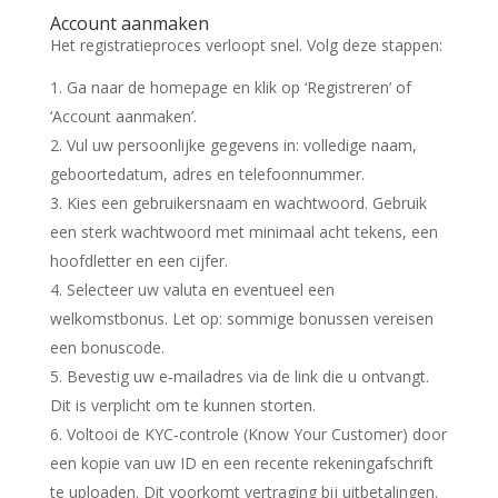
Account aanmaken
Het registratieproces verloopt snel
.
Volg deze stappen:
Ga naar de homepage en klik op ‘Registreren’ of
‘Account aanmaken’
.
Vul uw persoonlijke gegevens in: volledige naam
,
geboortedatum
,
adres en telefoonnummer
.
Kies een gebruikersnaam en wachtwoord
.
Gebruik
een sterk wachtwoord met minimaal acht tekens
,
een
hoofdletter en een cijfer
.
Selecteer uw valuta en eventueel een
welkomstbonus
.
Let op: sommige bonussen vereisen
een bonuscode
.
Bevestig uw e‑mailadres via de link die u ontvangt
.
Dit is verplicht om te kunnen storten
.
Voltooi de KYC‑controle (Know Your Customer) door
een kopie van uw ID en een recente rekeningafschrift
te uploaden
.
Dit voorkomt vertraging bij uitbetalingen
.