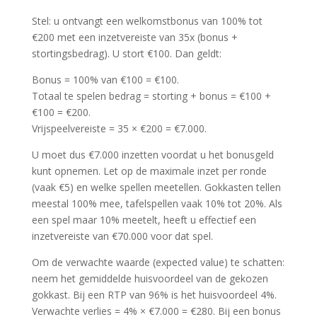
Stel: u ontvangt een welkomstbonus van
100%
tot
€200 met een inzetvereiste van 35x (bonus
+
stortingsbedrag)
.
U stort €100
.
Dan geldt:
Bonus =
100%
van €100 = €100
.
Totaal te spelen bedrag = storting
+
bonus = €100
+
€100 = €200
.
Vrijspeelvereiste =
35
× €200 = €7.000
.
U moet dus €7.000 inzetten voordat u het bonusgeld
kunt opnemen
.
Let op de maximale inzet per ronde
(vaak €5) en welke spellen meetellen
.
Gokkasten tellen
meestal
100%
mee
,
tafelspellen vaak
10%
tot
20%.
Als
een spel maar
10%
meetelt
,
heeft u effectief een
inzetvereiste van €70.000 voor dat spel
.
Om de verwachte waarde (expected value) te schatten:
neem het gemiddelde huisvoordeel van de gekozen
gokkast
.
Bij een RTP van
96%
is het huisvoordeel
4%.
Verwachte verlies =
4%
× €7.000 = €280
.
Bij een bonus