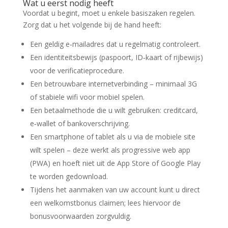
Wat u eerst nodig heeft
Voordat u begint
,
moet u enkele basiszaken regelen
.
Zorg dat u het volgende bij de hand heeft:
Een geldig e‑mailadres dat u regelmatig controleert
.
Een identiteitsbewijs (paspoort
,
ID‑kaart of rijbewijs)
voor de verificatieprocedure
.
Een betrouwbare internetverbinding – minimaal 3G
of stabiele wifi voor mobiel spelen
.
Een betaalmethode die u wilt gebruiken: creditcard
,
e‑wallet of bankoverschrijving
.
Een smartphone of tablet als u via de mobiele site
wilt spelen – deze werkt als progressive web app
(PWA) en hoeft niet uit de App Store of Google Play
te worden gedownload
.
Tijdens het aanmaken van uw account kunt u direct
een welkomstbonus claimen; lees hiervoor de
bonusvoorwaarden zorgvuldig
.