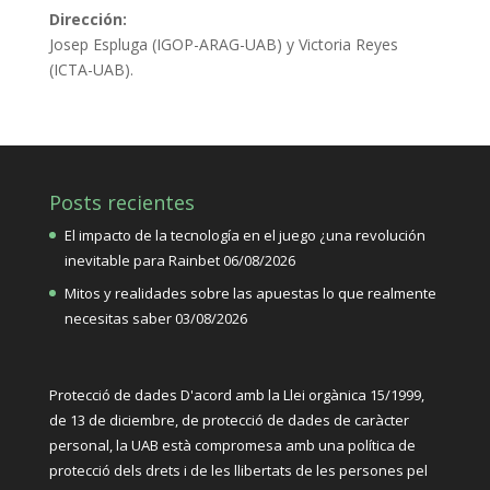
Dirección:
Josep Espluga (IGOP-ARAG-UAB) y Victoria Reyes
(ICTA-UAB).
Posts recientes
El impacto de la tecnología en el juego ¿una revolución
inevitable para Rainbet
06/08/2026
Mitos y realidades sobre las apuestas lo que realmente
necesitas saber
03/08/2026
Protecció de dades D'acord amb la Llei orgànica
15/1999,
de 13 de diciembre, de protecció de dades de caràcter
personal, la UAB està compromesa amb una política de
protecció dels drets i de les llibertats de les persones pel