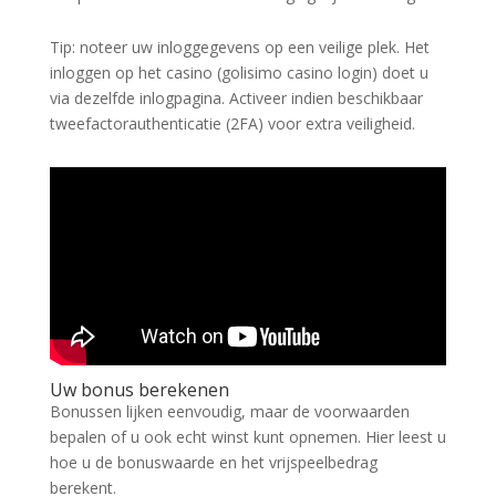
Tip: noteer uw inloggegevens op een veilige plek
.
Het
inloggen op het casino (golisimo casino login) doet u
via dezelfde inlogpagina
.
Activeer indien beschikbaar
tweefactorauthenticatie (2FA) voor extra veiligheid
.
Uw bonus berekenen
Bonussen lijken eenvoudig
,
maar de voorwaarden
bepalen of u ook echt winst kunt opnemen
.
Hier leest u
hoe u de bonuswaarde en het vrijspeelbedrag
berekent
.