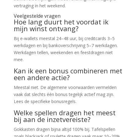
vertraging in het weekend
.
Veelgestelde vragen
Hoe lang duurt het voordat ik
mijn winst ontvang?
Bij e‑wallets meestal 24–48 uur
,
bij creditcards 3–5
werkdagen en bij bankoverschrijving 5–7 werkdagen
.
Werkdagen tellen
,
weekenden en feestdragen niet
mee
.
Kan ik een bonus combineren met
een andere actie?
Meestal niet
.
De algemene voorwaarden vermelden
vaak dat slechts één bonus tegelijk actief mag zijn
.
Lees de specifieke bonusregels
.
Welke spellen dragen het meest
bij aan de inzetvereiste?
Gokkasten dragen bijna altijd
100%
bij
.
Tafelspellen
zoals blackjack of roulette dragen vaak maar 10–20%