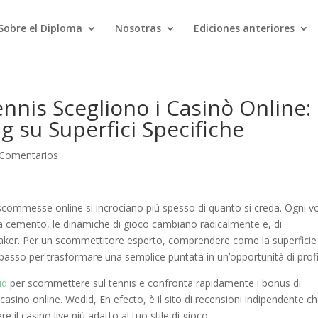
Sobre el Diploma
Nosotras
Ediciones anteriores
nis Scegli­ono i Casinò Online:
ng su Superfici Specifiche
 Comentarios
 scommesse online si incrociano più spesso di quanto si creda
.
Ogni vo
 a cemento
,
le dinamiche di gioco cambiano radicalmente e
,
di
aker
.
Per un scommettitore esperto
,
comprendere come la superficie
mo passo per trasformare una semplice puntata in un’opportunità di prof
id
per scommettere sul tennis e confronta rapidamente i bonus di
i casino online
.
Wedid
, En efecto,
è il sito di recensioni indipendente c
re il casino live più adatto al tuo stile di gioco
.