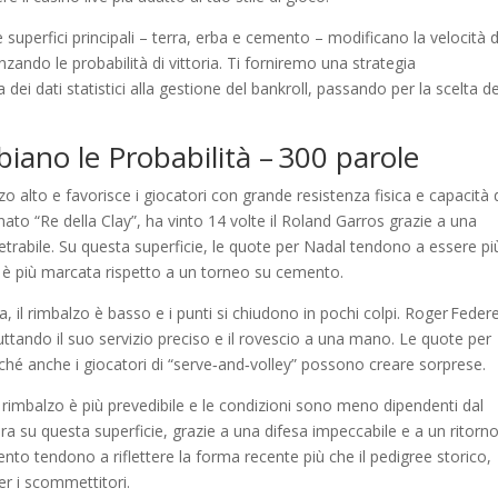
uperfici principali – terra
,
erba e cemento – modificano la velocità d
nzando le probabilità di vittoria
.
Ti forniremo una strategia
a dei dati statistici alla gestione del bankroll
,
passando per la scelta de
iano le Probabilità – 300 parole
o alto e favorisce i giocatori con grande resistenza fisica e capacità 
ato “Re della Clay”
,
ha vinto
14
volte il Roland Garros grazie a una
trabile
.
Su questa superficie
,
le quote per Nadal tendono a essere pi
ri è più marcata rispetto a un torneo su cemento
.
la
,
il rimbalzo è basso e i punti si chiudono in pochi colpi
.
Roger Federe
uttando il suo servizio preciso e il rovescio a una mano
.
Le quote per
ché anche i giocatori di “serve‑and‑volley” possono creare sorprese
.
l rimbalzo è più prevedibile e le condizioni sono meno dipendenti dal
ra su questa superficie
,
grazie a una difesa impeccabile e a un ritorno
to tendono a riflettere la forma recente più che il pedigree storico
,
er i scommettitori
.