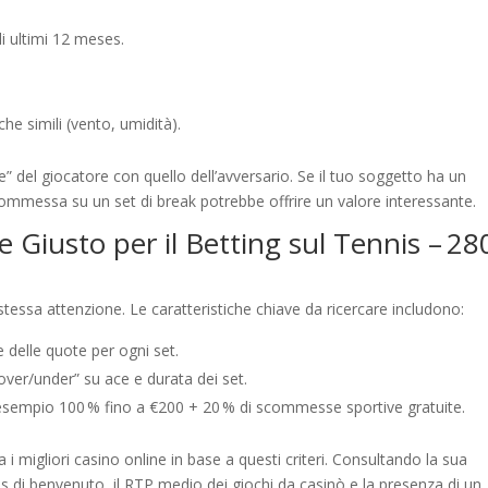
i ultimi
12 meses.
che simili (vento
,
umidità)
.
re” del giocatore con quello dell’avversario
.
Se il tuo soggetto ha un
commessa su un set di break potrebbe offrire un valore interessante
.
ne Giusto per il Betting sul Tennis – 28
a stessa attenzione
.
Le caratteristiche chiave da ricercare includono:
 delle quote per ogni set
.
“over/under” su ace e durata dei set
.
esempio 100 % fino a €200
+ 20
% di scommesse sportive gratuite
.
ca i migliori casino online in base a questi criteri
.
Consultando la sua
us di benvenuto
,
il RTP medio dei giochi da casinò e la presenza di un