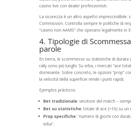
casino live con dealer professionisti
.
La sicurezza è un altro aspetto imprescindibile
Commission
.
Controlla sempre le politiche di res
“casino non AAMS” che operano legalmente in 
4.
Tipologie di Scommessa 
parole
En tierra,
le scommesse su statistiche di durata 
rally sono più lunghi
.
Su erba
,
i mercati “ace tota
dominante
. Sobre concreto,
le opzioni “prop” co
la velocità della superficie rende i punti rapidi
.
Ejemplos prácticos:
Bet tradizionale
: vincitore del match – semp
Bet su statistiche
: totale di ace (
>10
) su un
Prop specifiche
: “numero di giochi con durata
erba”
.