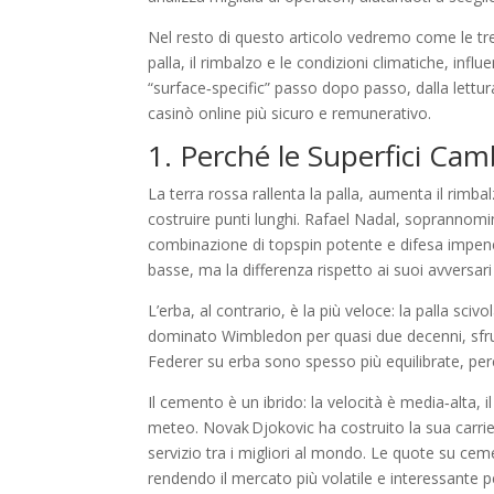
Nel resto di questo articolo vedremo come le tre s
palla
,
il rimbalzo e le condizioni climatiche
,
influe
“surface‑specific” passo dopo passo
,
dalla lettur
casinò online più sicuro e remunerativo
.
1.
Perché le Superfici Camb
La terra rossa rallenta la palla
,
aumenta il rimbalz
costruire punti lunghi
.
Rafael Nadal
,
soprannomin
combinazione di topspin potente e difesa impene
basse
,
ma la differenza rispetto ai suoi avversa
L’erba
,
al contrario
,
è la più veloce: la palla scivo
dominato Wimbledon per quasi due decenni
,
sfr
Federer su erba sono spesso più equilibrate
,
per
Il cemento è un ibrido: la velocità è media‑alta
,
i
meteo
.
Novak Djokovic ha costruito la sua carrie
servizio tra i migliori al mondo
.
Le quote su cemen
rendendo il mercato più volatile e interessante p