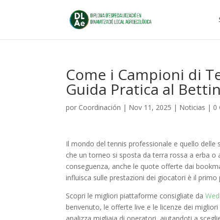
Come i Campioni di Ten
Guida Pratica al Betti
por
Coordinación
|
Nov 11, 2025
|
Noticias
|
0
Il mondo del tennis professionale e quello delle
che un torneo si sposta da terra rossa a erba o
conseguenza
,
anche le quote offerte dai bookm
influisca sulle prestazioni dei giocatori è il pri
Scopri le migliori piattaforme consigliate da
Wed
benvenuto
,
le offerte live e le licenze dei miglior
analizza migliaia di operatori
,
aiutandoti a sceglie