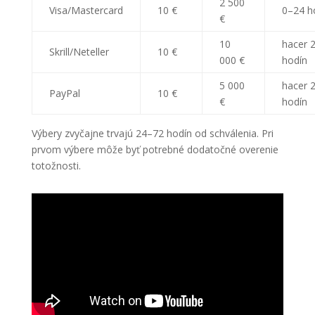
2 500
Visa/Mastercard
10 €
0
–24 h
€
10
hacer 
Skrill/Neteller
10 €
000 €
hodín
5 000
hacer 
PayPal
10 €
€
hodín
Výbery zvyčajne trvajú 24–72 hodín od schválenia
.
Pri
prvom výbere môže byť potrebné dodatočné overenie
totožnosti
.