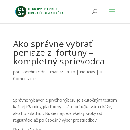
Ako správne vybrať
peniaze z Ifortuny –
kompletný sprievodca
por
Coordinación
|
mar 26, 2016
|
Noticias
|
0
Comentarios
Správne vybavenie prvého výberu je skutočným testom
každej iGaming platformy – táto príručka vám ukáže
,
ako ho zvládnuť
.
Nižšie nájdete všetky kroky od
registrácie až po úspešný výber prostriedkov
.
Pred začatím