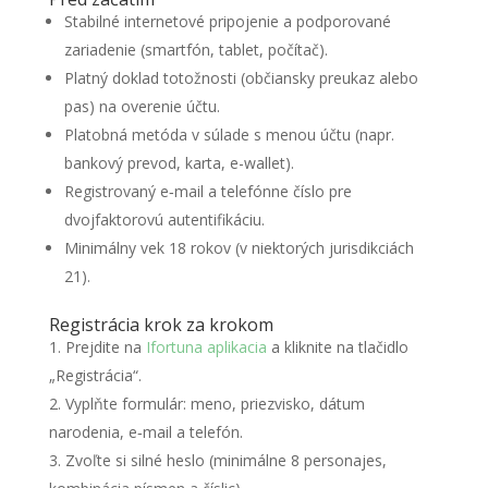
Stabilné internetové pripojenie a podporované
zariadenie (smartfón
,
tablet
,
počítač)
.
Platný doklad totožnosti (občiansky preukaz alebo
pas) na overenie účtu
.
Platobná metóda v súlade s menou účtu (napr
.
bankový prevod
,
karta
,
e-wallet)
.
Registrovaný e‑mail a telefónne číslo pre
dvojfaktorovú autentifikáciu
.
Minimálny vek
18
rokov (v niektorých jurisdikciách
21).
Registrácia krok za krokom
Prejdite na
Ifortuna aplikacia
a kliknite na tlačidlo
„Registrácia“
.
Vyplňte formulár: meno
,
priezvisko
,
dátum
narodenia
,
e‑mail a telefón
.
Zvoľte si silné heslo (minimálne
8 personajes,