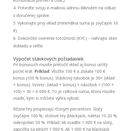
kombinácia písmen a číslic)
.
Potvrďte svoju e‑mailovú adresu kliknutím na odkaz
v doručenej správe
.
Vykonajte prvý vklad (minimálna suma je zvyčajne
10
€).
Dokončite overenie totožnosti (KYC) – nahrajte sken
dokladu a selfie
.
Výpočet stávkových požiadaviek
Pri bonusoch musíte pretočiť vklad aj bonus určitý
počet krát
.
Príklad:
Vložíte
100
€ a získate
100
€
bonus (100
%
bonus)
.
Stávkový násobok je 30× (vklad
+
bonus)
.
Vzorec: (vklad
+
bonus) × násobok = (100
+
100
) ×
30 = 6 000 €.
To je celková suma
,
ktorú musíte
vsadiť
,
kým si môžete výhra vybrať
.
Rôzne hry prispievajú rôznym percentom
.
Sloty
zvyčajne
100 %,
stolové hry (blackjack
,
ruleta) 10‑20
%,
videopoker
50 %.
Priklad: Ak vsadíte
1 000
€ na sloty
,
započíta sa plných
1 000 €.
Ak
1 000
€ na blackjack