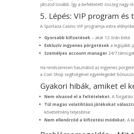
játszod tovább
.
Így a befektetett összeg nagy ré
5.
Lépés: VIP program és 
A Sportaza Casino VIP programja extra előnyöket
Gyorsabb kifizetések
– akár
12
órán belül
.
Exkluzív ingyenes pörgetések
a legújabb 
Személyes account manager
24/7
támogat
Ha rendszeresen használod az ingyenes pörget
a Coin Shop segítségével egyenlegedet bónuszokk
Gyakori hibák
,
amiket el ke
Nem olvasod el a feltételeket
.
A forgatás
Túl magas volatilitású játékokat választ
követelmény teljesítése
.
Nem ellenőrzöd a kifizetési módokat
.
A k