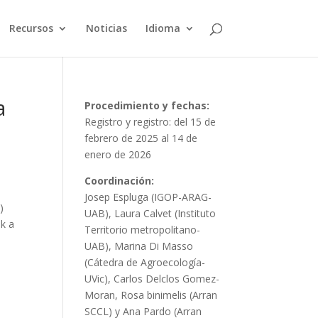
Recursos
Noticias
Idioma
a
Procedimiento y fechas:
Registro y registro: del 15 de
febrero de 2025 al 14 de
enero de 2026
Coordinación:
Josep Espluga (IGOP-ARAG-
)
UAB), Laura Calvet (Instituto
k a
Territorio metropolitano-
UAB), Marina Di Masso
(Cátedra de Agroecología-
UVic), Carlos Delclos Gomez-
Moran, Rosa binimelis (Arran
SCCL) y Ana Pardo (Arran