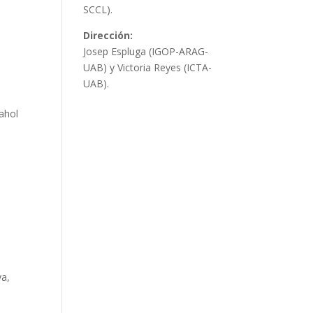
SCCL).
Dirección:
Josep Espluga (IGOP-ARAG-
UAB) y Victoria Reyes (ICTA-
UAB).
ahol
ya
,
t