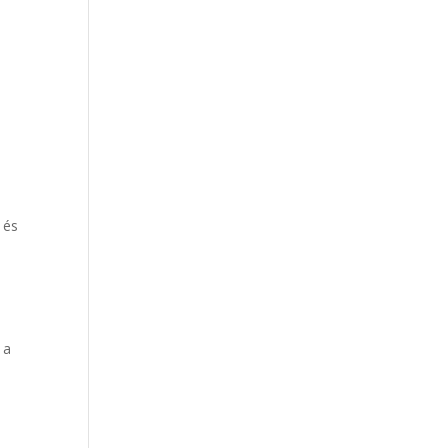
,
és
 a