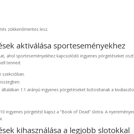
izetés zökkenőmentes lesz
.
ések aktiválása sporteseményekhez
kat
,
ahol sporteseményekhez kapcsolódó ingyenes pörgetéseket oszt 
ell tenned:
i szekcióban
.
összegben
.
 általában
1
:1 arányú ingyenes pörgetéseket biztosítanak a kiválaszto
 10
ingyenes pörgetést kapsz a “Book of Dead” slotra
.
A nyereménye
i
.
sek kihasználása a legjobb slotokkal