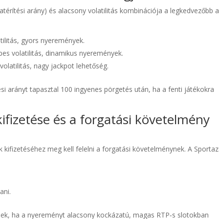
térítési arány) és alacsony volatilitás kombinációja a legkedvezőbb 
ilitás
,
gyors nyeremények
.
es volatilitás
,
dinamikus nyeremények
.
olatilitás
,
nagy jackpot lehetőség
.
si arányt tapasztal
100
ingyenes pörgetés után
,
ha a fenti játékokra
fizetése és a forgatási követelmény
kifizetéséhez meg kell felelni a forgatási követelménynek
.
A Sporta
zani
.
nek
,
ha a nyereményt alacsony kockázatú
,
magas RTP‑s slotokban