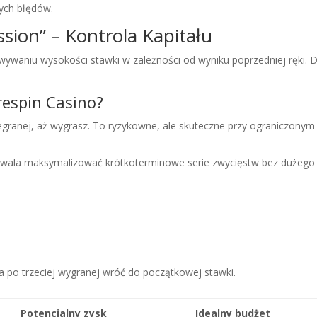
nych błędów
.
sion” – Kontrola Kapitału
wywaniu wysokości stawki w zależności od wyniku poprzedniej ręki
.
.
respin Casino?
egranej
,
aż wygrasz
.
To ryzykowne
,
ale skuteczne przy ograniczonym
wala maksymalizować krótkoterminowe serie zwycięstw bez dużego
a po trzeciej wygranej wróć do początkowej stawki
.
Potencjalny zysk
Idealny budżet