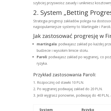
szybciej przyswoisz zasady i unikniesz kosztow
2.
System „Betting Progres
Strategia progresji zakładów polega na dostoso
najpopularniejsze systemy to Martingale i Paroli
Jak zastosować progresję w Fi
martingala
: podwajasz zakład po każdej prz
budżecie i wysokim limicie stołu
.
Paroli
: podwajasz zakład po wygranej
,
co poz
ryzyka
.
Przykład zastosowania Paroli:
Rozpocznij od stawki 10 PLN
.
Po wygranej podwajaj zakład do 20 PLN
.
Jeśli wygrasz ponownie
,
podwajaj do 40 PLN
,
System
Ryzyko