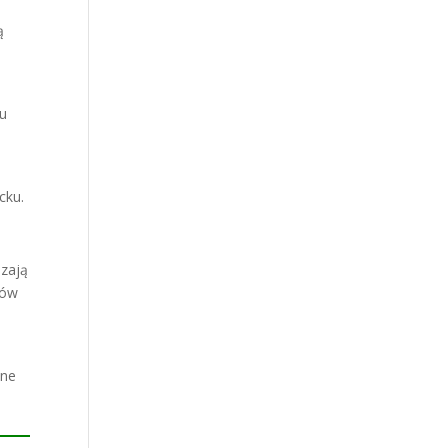
ą
gu
acku
.
szają
dów
ane