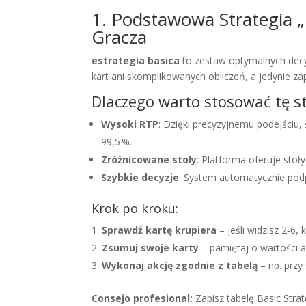
1.
Podstawowa Strategia „
Gracza
estrategia basica
to zestaw optymalnych decyz
kart ani skomplikowanych obliczeń
,
a jedynie za
Dlaczego warto stosować tę st
Wysoki RTP
: Dzięki precyzyjnemu podejściu
,
99,5 %
.
Zróżnicowane stoły
: Platforma oferuje stoł
Szybkie decyzje
: System automatycznie po
Krok po kroku:
Sprawdź kartę krupiera
– jeśli widzisz 2‑6
,
Zsumuj swoje karty
– pamiętaj o wartości a
Wykonaj akcję zgodnie z tabelą
– np
.
przy
Consejo profesional:
Zapisz tabelę Basic Strat