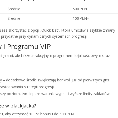
Średnie
500
PLN+
Średnie
100
PLN+
esz skorzystać z opcji „Quick Bet”
,
która umożliwia szybkie zmiany
 przydatne przy dynamicznych systemach progresji
.
 i Programu VIP
mi grami
,
ale także atrakcyjnym programem lojalnościowym oraz
y – dodatkowe środki zwiększają bankroll już od pierwszych gier
.
zastosowania strategii progresji
.
ższy poziom
,
tym lepsze warunki wypłat i wyższe limity zakładów
.
e w blackjacka?
tu
,
aby otrzymać 100 % bonusu do 500 PLN
.