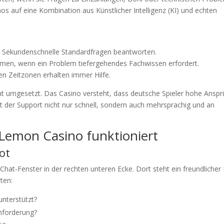
s auf eine Kombination aus Künstlicher Intelligenz (KI) und echten
in Sekundenschnelle Standardfragen beantworten
.
hmen
,
wenn ein Problem tiefergehendes Fachwissen erfordert
.
len Zeitzonen erhalten immer Hilfe
.
nt umgesetzt
.
Das Casino versteht
,
dass deutsche Spieler hohe Ansp
t der Support nicht nur schnell
,
sondern auch mehrsprachig und an
i Lemon Casino funktioniert
ot
s Chat‑Fenster in der rechten unteren Ecke
.
Dort steht ein freundlicher
ten:
nterstützt?
nforderung?