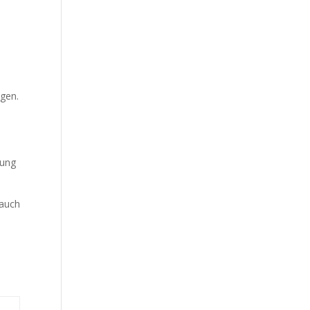
ngen
.
lung
 auch