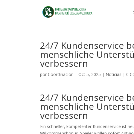
24/7
Kundenservice be
menschliche Unterstüt
verbessern
por
Coordinación
|
Oct 5, 2025
|
Noticias
|
0 C
24/7
Kundenservice be
menschliche Unterstüt
verbessern
Ein schneller
,
kompetenter Kundenservice ist heut
Willkommensbonus
.
Spieler wollen sofort Antwo