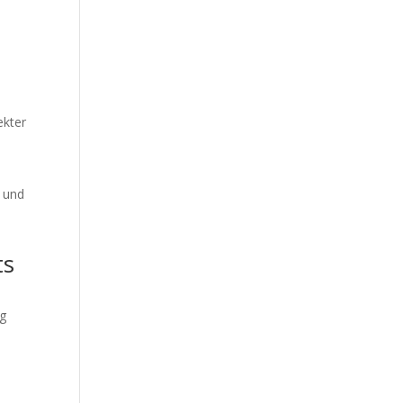
ekter
z und
ts
ig