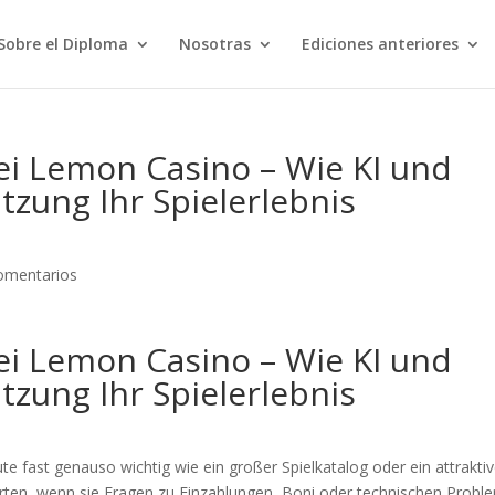
Sobre el Diploma
Nosotras
Ediciones anteriores
i Lemon Casino – Wie KI und
zung Ihr Spielerlebnis
omentarios
i Lemon Casino – Wie KI und
zung Ihr Spielerlebnis
e fast genauso wichtig wie ein großer Spielkatalog oder ein attraktiv
rten
,
wenn sie Fragen zu Einzahlungen
,
Boni oder technischen Probl