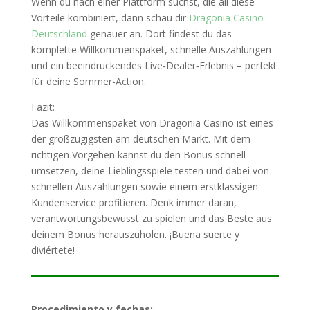
Wenn du nach einer Plattform suchst
,
die all diese
Vorteile kombiniert
,
dann schau dir
Dragonia Casino
Deutschland
genauer an
.
Dort findest du das
komplette Willkommenspaket
,
schnelle Auszahlungen
und ein beeindruckendes Live‑Dealer‑Erlebnis – perfekt
für deine Sommer-Action
.
Fazit:
Das Willkommenspaket von Dragonia Casino ist eines
der großzügigsten am deutschen Markt
.
Mit dem
richtigen Vorgehen kannst du den Bonus schnell
umsetzen
,
deine Lieblingsspiele testen und dabei von
schnellen Auszahlungen sowie einem erstklassigen
Kundenservice profitieren
.
Denk immer daran
,
verantwortungsbewusst zu spielen und das Beste aus
deinem Bonus herauszuholen
. ¡Buena suerte y
diviértete!
Procedimiento y fechas: