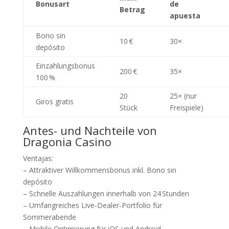
Bonusart
de
Betrag
apuesta
Bono sin
10 €
30×
depósito
Einzahlungsbonus
200 €
35×
100 %
20
25
× (nur
Giros gratis
Stück
Freispiele)
Antes-
und Nachteile von
Dragonia Casino
Ventajas:
–
Attraktiver Willkommensbonus inkl
. Bono sin
depósito
–
Schnelle Auszahlungen innerhalb von 24 Stunden
–
Umfangreiches Live‑Dealer‑Portfolio für
Sommerabende
–
Mobile Optimierung für iOS und Android