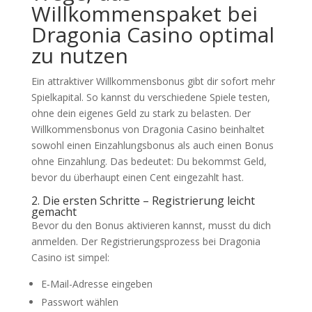
Willkommenspaket bei
Dragonia Casino optimal
zu nutzen
Ein attraktiver Willkommensbonus gibt dir sofort mehr
Spielkapital
.
So kannst du verschiedene Spiele testen
,
ohne dein eigenes Geld zu stark zu belasten
.
Der
Willkommensbonus von Dragonia Casino beinhaltet
sowohl einen Einzahlungsbonus als auch einen Bonus
ohne Einzahlung
.
Das bedeutet: Du bekommst Geld
,
bevor du überhaupt einen Cent eingezahlt hast
.
2.
Die ersten Schritte – Registrierung leicht
gemacht
Bevor du den Bonus aktivieren kannst
,
musst du dich
anmelden
.
Der Registrierungsprozess bei Dragonia
Casino ist simpel:
E‑Mail-Adresse eingeben
Passwort wählen