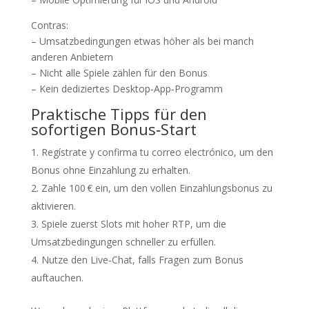
Contras:
–
Umsatzbedingungen etwas höher als bei manch
anderen Anbietern
–
Nicht alle Spiele zählen für den Bonus
–
Kein dediziertes Desktop‑App‑Programm
Praktische Tipps für den
sofortigen Bonus‑Start
Regístrate y confirma tu correo electrónico,
um den
Bonus ohne Einzahlung zu erhalten
.
Zahle 100 € ein
,
um den vollen Einzahlungsbonus zu
aktivieren
.
Spiele zuerst Slots mit hoher RTP
,
um die
Umsatzbedingungen schneller zu erfüllen
.
Nutze den Live‑Chat
,
falls Fragen zum Bonus
auftauchen
.