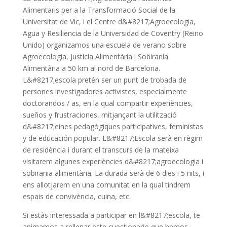
Alimentaris per a la Transformació Social de la
Universitat de Vic, i el Centre d&#8217;Agroecologia,
Agua y Resiliencia de la Universidad de Coventry (Reino
Unido) organizamos una escuela de verano sobre
Agroecología, Justícia Alimentària i Sobirania
Alimentària a 50 km al nord de
Barcelona.
L&#8217;escola pretén ser un punt de trobada de
persones investigadores activistes, especialmente
doctorandos / as, en la qual compartir experiències,
sueños y frustraciones, mitjançant la utilització
d&#8217;eines pedagògiques participatives, feministas
y de educación popular.
L&#8217;Escola serà en règim
de residència i durant el transcurs de la mateixa
visitarem algunes experiències d&#8217;agroecologia i
sobirania alimentària.
La durada serà de 6 dies i 5 nits, i
ens allotjarem en una comunitat en la qual tindrem
espais de convivència, cuina, etc.
Si estàs interessada a participar en l&#8217;escola, te
animamos a rellenar este cuestionario que hemos