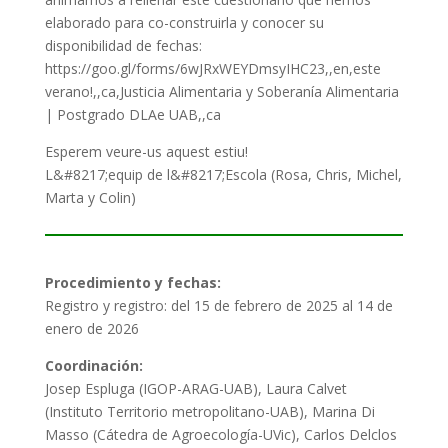
elaborado para co-construirla y conocer su
disponibilidad de fechas:
https://goo.gl/forms/6wJRxWEYDmsyIHC23,,en,este
verano!,,ca,Justicia Alimentaria y Soberanía Alimentaria
| Postgrado DLAe UAB,,ca
Esperem
veure-us
aquest estiu!
L&#8217;equip
de l&#8217;Escola
(
Rosa,
Chris
, Michel
,
Marta y
Colin
)
Procedimiento y fechas:
Registro y registro: del 15 de febrero de 2025 al 14 de
enero de 2026
Coordinación:
Josep Espluga (IGOP-ARAG-UAB), Laura Calvet
(Instituto Territorio metropolitano-UAB), Marina Di
Masso (Cátedra de Agroecología-UVic), Carlos Delclos