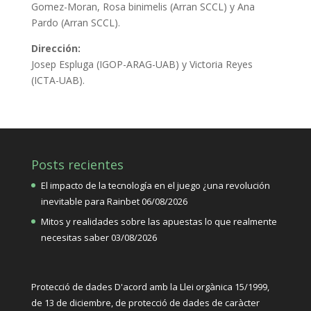
Gomez-Moran, Rosa binimelis (Arran SCCL) y Ana
Pardo (Arran SCCL).
Dirección:
Josep Espluga (IGOP-ARAG-UAB) y Victoria Reyes
(ICTA-UAB).
Posts recientes
El impacto de la tecnología en el juego ¿una revolución
inevitable para Rainbet
06/08/2026
Mitos y realidades sobre las apuestas lo que realmente
necesitas saber
03/08/2026
Protecció de dades D'acord amb la Llei orgànica
15/1999,
de 13 de diciembre, de protecció de dades de caràcter