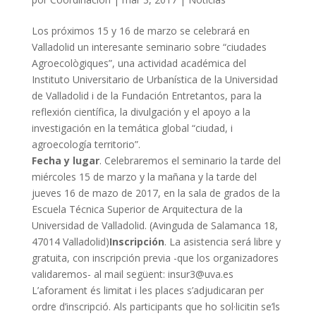
Los próximos 15 y 16 de marzo se celebrará en
Valladolid un interesante seminario sobre “
ciudades
Agroecològiques”, una actividad académica del
Instituto Universitario de Urbanística
de la Universidad
de Valladolid i de la Fundación Entretantos, para la
reflexión científica
, la divulgación
y el apoyo a la
investigación en la temática global “ciudad, i
agroecología
territorio”.
Fecha y lugar
.
Celebraremos el seminario la tarde del
miércoles 15 de marzo y la mañana y la tarde del
jueves 16 de mazo de 2017, en la sala de grados de la
Escuela Técnica Superior de Arquitectura de la
Universidad de Valladolid.
(Avinguda de Salamanca 18,
47014 Valladolid)
Inscripción
.
La asistencia será libre y
gratuita, con inscripción previa -que los organizadores
validaremos- al mail següent: insur3@uva.es
L’aforament és limitat i les places s’adjudicaran per
ordre d’inscripció.
Als participants que ho sol·licitin se’ls