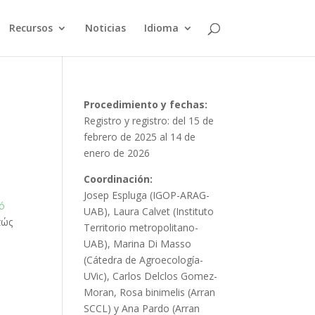
Recursos
Noticias
Idioma
Procedimiento y fechas:
Registro y registro: del 15 de
febrero de 2025 al 14 de
enero de 2026
Coordinación:
Josep Espluga (IGOP-ARAG-
nó
UAB), Laura Calvet (Instituto
πώς
Territorio metropolitano-
UAB), Marina Di Masso
(Cátedra de Agroecología-
UVic), Carlos Delclos Gomez-
Moran, Rosa binimelis (Arran
SCCL) y Ana Pardo (Arran