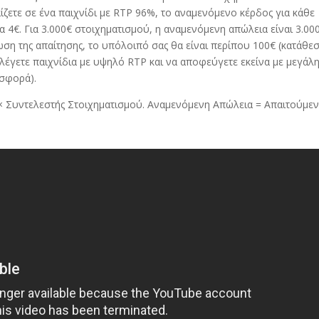
ζετε σε ένα παιχνίδι με RTP
96%,
το αναμενόμενο κέρδος για κάθε
α 4€
.
Για 3.000€ στοιχηματισμού
,
η αναμενόμενη απώλεια είναι 3.00
ωση της απαίτησης
,
το υπόλοιπό σας θα είναι περίπου 100€ (κατάθε
ιλέγετε παιχνίδια με υψηλό RTP και να αποφεύγετε εκείνα με μεγάλ
ισφορά)
.
 Συντελεστής Στοιχηματισμού
.
Αναμενόμενη Απώλεια = Απαιτούμε