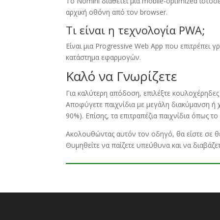
Το Nomini διαθέτει μια mobile-optimized ιστο
αρχική οθόνη από τον browser
.
Τι είναι η τεχνολογία PWA;
Είναι μια Progressive Web App που επιτρέπει
κατάστημα εφαρμογών
.
Καλό να Γνωρίζετε
Για καλύτερη απόδοση
,
επιλέξτε κουλοχέρηδε
Αποφύγετε παιχνίδια με μεγάλη διακύμανση ή
90%).
Επίσης
,
τα επιτραπέζια παιχνίδια όπως τ
Ακολουθώντας αυτόν τον οδηγό
,
θα είστε σε 
Θυμηθείτε να παίζετε υπεύθυνα και να διαβάζε