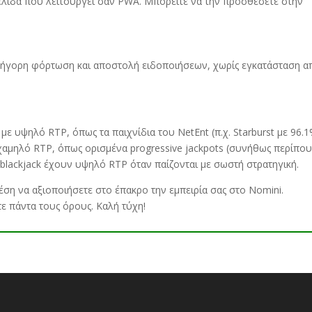
σελίδα που λειτουργεί σαν PWA
.
Μπορείτε να την προσθέσετε στην
 γρήγορη φόρτωση και αποστολή ειδοποιήσεων
,
χωρίς εγκατάσταση α
ς με υψηλό RTP
,
όπως τα παιχνίδια του NetEnt (π.χ
.
Starburst με
96.1
 χαμηλό RTP
,
όπως ορισμένα progressive jackpots (συνήθως περίπο
ο blackjack έχουν υψηλό RTP όταν παίζονται με σωστή στρατηγική
.
θέση να αξιοποιήσετε στο έπακρο την εμπειρία σας στο Nomini
.
τε πάντα τους όρους
.
Καλή τύχη!