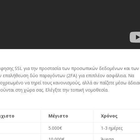
άφησης SSL για την προστασία των προσωπικών δεδομένων και των
ην επαλήθευση δύο παραγόντων (2FA) για επιπλέον ασφάλεια
.
Να
ποχρεωμένο να τηρεί τους κανονισμούς
,
αλλά αν παίζετε μέσω άδεια
γούνται στη χώρα σας
.
Ελέγξτε την τοπική νομοθεσία
.
ς
άχιστο
Μέγιστο
Χρόνος
€
5.000€
1-3
ημέρες
€
10.000€
Άμεσα