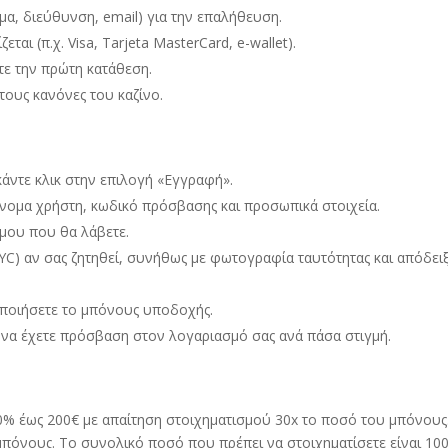
ομα
,
διεύθυνση
,
email) για την επαλήθευση
.
εται (π.χ
. Visa, Tarjeta MasterCard,
e-wallet)
.
τε την πρώτη κατάθεση
.
 τους κανόνες του καζίνο
.
 κάντε κλικ στην επιλογή «Εγγραφή»
.
νομα χρήστη
,
κωδικό πρόσβασης και προσωπικά στοιχεία
.
σμου που θα λάβετε
.
C) αν σας ζητηθεί
,
συνήθως με φωτογραφία ταυτότητας και απόδει
οποιήσετε το μπόνους υποδοχής
.
α να έχετε πρόσβαση στον λογαριασμό σας ανά πάσα στιγμή
.
0%
έως 200€ με απαίτηση στοιχηματισμού 30x το ποσό του μπόνους
μπόνους
.
Το συνολικό ποσό που πρέπει να στοιχηματίσετε είναι 10