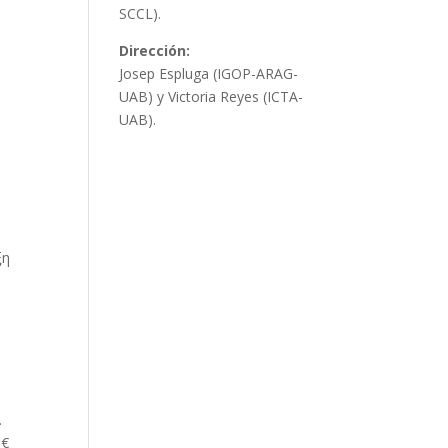
SCCL).
Dirección:
Josep Espluga (IGOP-ARAG-
UAB) y Victoria Reyes (ICTA-
UAB).
ξη
.
0€