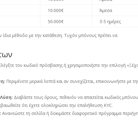
€
10.000€
Άμεσα
€
50.000€
3-5
ημέρες
ην ίδια μέθοδο με την κατάθεση
.
Τυχόν μπόνους πρέπει να
των
Ελέγξτε τον κωδικό πρόσβασης ή χρησιμοποιήστε την επιλογή «Ξέχ
ση:
Περιμένετε μερικά λεπτά και αν συνεχίζεται
,
επικοινωνήστε με τη
.
Λύση:
Διαβάστε τους όρους
,
πιθανόν να απαιτείται κωδικός μπόνο
βαιωθείτε ότι έχετε ολοκληρώσει την επαλήθευση KYC
.
:
Ανανεώστε τη σελίδα ή δοκιμάστε διαφορετικό πρόγραμμα περιήγ