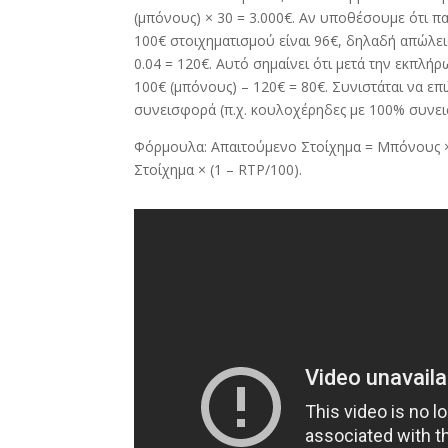
(μπόνους) ×
30
= 3.000€
.
Αν υποθέσουμε ότι παί
100€ στοιχηματισμού είναι 96€
,
δηλαδή απώλει
0.04
= 120€
.
Αυτό σημαίνει ότι μετά την εκπλήρ
100
€ (μπόνους)
– 120
€ = 80€
.
Συνιστάται να επ
συνεισφορά (π.χ
.
κουλοχέρηδες με
100%
συνε
Φόρμουλα: Απαιτούμενο Στοίχημα = Μπόνους ×
Στοίχημα × (1
–
RTP/100)
.