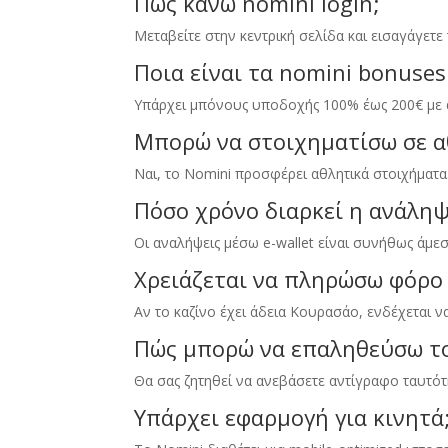
Πώς κάνω nomini login;
Μεταβείτε στην κεντρική σελίδα και εισαγάγετε
Ποια είναι τα nomini bonuses
Υπάρχει μπόνους υποδοχής
100%
έως 200€ με
Μπορώ να στοιχηματίσω σε αθ
Ναι
,
το Nomini προσφέρει αθλητικά στοιχήματα
Πόσο χρόνο διαρκεί η ανάλη
Οι αναλήψεις μέσω e-wallet είναι συνήθως άμε
Χρειάζεται να πληρώσω φόρο 
Αν το καζίνο έχει άδεια Κουρασάο
,
ενδέχεται ν
Πώς μπορώ να επαληθεύσω το
Θα σας ζητηθεί να ανεβάσετε αντίγραφο ταυτότη
Υπάρχει εφαρμογή για κινητά