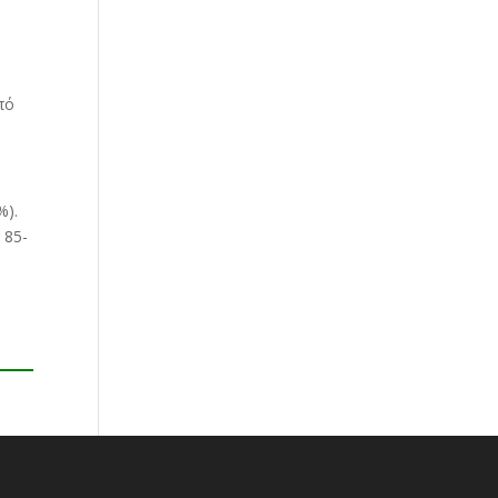
πό
%).
υ
85-