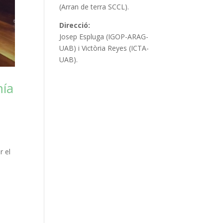
(Arran de terra SCCL).
Direcció:
Josep Espluga (IGOP-ARAG-
UAB) i Victòria Reyes (ICTA-
UAB).
mía
r el