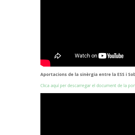
Aportacions de la sinèrgia entre la ESS i So
Clica aquí per descarregar el document de la po