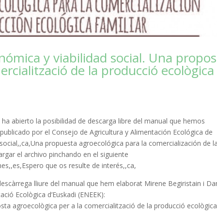
onómica y viabilidad social. Una propos
ercialització de la producció ecològica
 ha abierto la posibilidad de descarga libre del manual que hemos
,publicado por el Consejo de Agricultura y Alimentación Ecológica de
d social,,ca,Una propuesta agroecológica para la comercialización de l
rgar el archivo pinchando en el siguiente
es,,es,Espero que os resulte de interés,,ca,
escàrrega lliure del manual que hem elaborat Mirene Begiristain i Dan
ntació Ecològica d’Euskadi (ENEEK):
sta agroecològica per a la comercialització de la producció ecològic