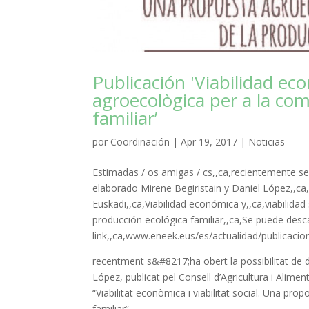
Publicación 'Viabilidad ec
agroecològica per a la com
familiar’
por
Coordinación
|
Apr 19, 2017
|
Noticias
Estimadas / os amigas / cs,,ca,recientemente se
elaborado Mirene Begiristain y Daniel López,,ca
Euskadi,,ca,Viabilidad económica y,,ca,viabilida
producción ecológica familiar,,ca,Se puede desca
link,,ca,www.eneek.eus/es/actualidad/publicacion
recentment s&#8217;ha obert la possibilitat de d
López, publicat pel Consell d’Agricultura i Alime
“Viabilitat econòmica i
viabilitat social
. Una propo
familiar”.