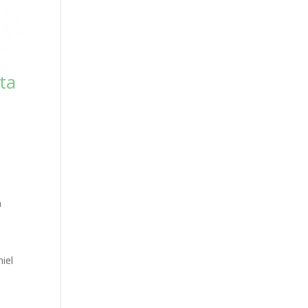
ta
a
iel
a