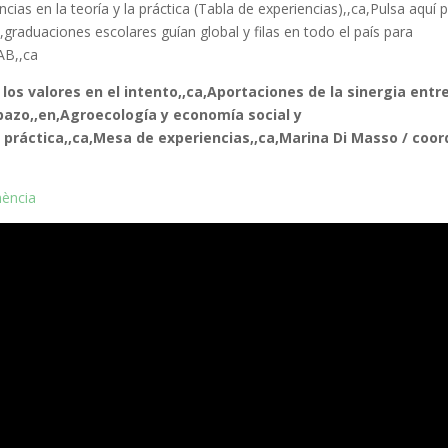
s en la teoría y la práctica (Tabla de experiencias),,ca,Pulsa aquí 
a,graduaciones escolares guían global y filas en todo el país para
AB,,ca
os valores en el intento,,ca,Aportaciones de la sinergia entre
opazo,,en,Agroecología y economía social y
a práctica,,ca,Mesa de experiencias,,ca,Marina Di Masso / coord
nència