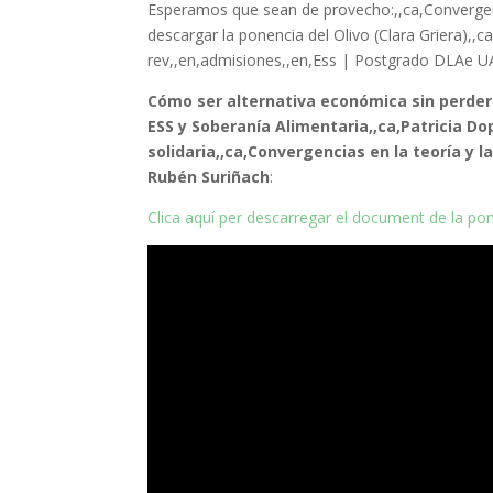
Esperamos que sean de provecho:,,ca,Convergencia
descargar la ponencia del Olivo (Clara Griera),,c
rev,,en,admisiones,,en,Ess | Postgrado DLAe U
Cómo ser alternativa económica sin perder l
ESS y Soberanía Alimentaria,,ca,Patricia D
solidaria,,ca,Convergencias en la teoría y l
Rubén Suriñach
:
Clica aquí per descarregar el document de la po