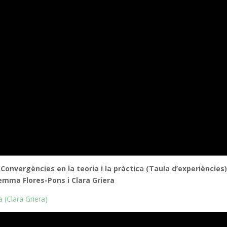
Convergències en la teoria i la pràctica (Taula d’experiències)
emma Flores-Pons i Clara Griera
a (Clara Griera)