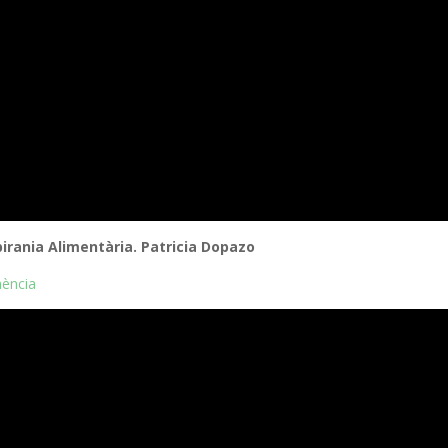
birania Alimentària. Patricia Dopazo
nència