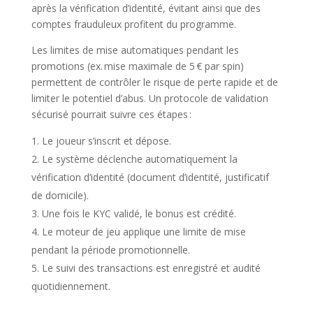
après la vérification d’identité, évitant ainsi que des
comptes frauduleux profitent du programme.
Les limites de mise automatiques pendant les
promotions (ex. mise maximale de 5 € par spin)
permettent de contrôler le risque de perte rapide et de
limiter le potentiel d’abus. Un protocole de validation
sécurisé pourrait suivre ces étapes :
Le joueur s’inscrit et dépose.
Le système déclenche automatiquement la
vérification d’identité (document d’identité, justificatif
de domicile).
Une fois le KYC validé, le bonus est crédité.
Le moteur de jeu applique une limite de mise
pendant la période promotionnelle.
Le suivi des transactions est enregistré et audité
quotidiennement.