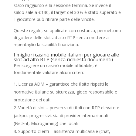
stato raggiunto e la sessione termina. Se invece il
saldo sale a € 130, il target del 30 % è stato superato e
il giocatore può ritirare parte delle vincite.
Queste regole, se applicate con costanza, permettono
di godere delle slot ad alto RTP senza mettere a
repentaglio la stabilità finanziaria.
I migliori casinò mobile italiani per giocare alle
slot ad alto RTP (senza richiesta documenti)
Per scegliere un casinò mobile affidabile, è
fondamentale valutare alcuni criteri:
Licenza ADM – garantisce che il sito rispetti le
normative italiane su sicurezza, gioco responsabile e
protezione dei dati.
Varietà di slot – presenza di titoli con RTP elevato e
jackpot progressivi, sia di provider internazionali
(NetEnt, Microgaming) che locali.
Supporto clienti – assistenza multicanale (chat,