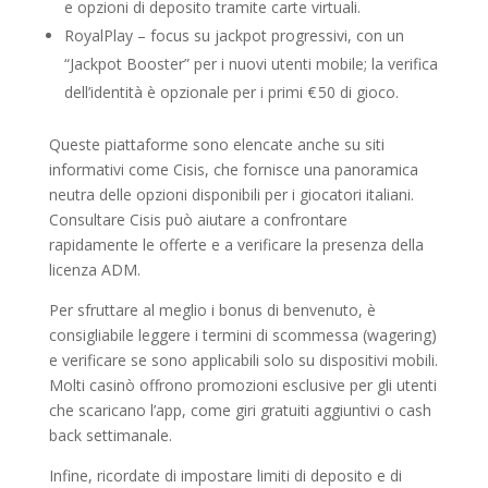
e opzioni di deposito tramite carte virtuali.
RoyalPlay – focus su jackpot progressivi, con un
“Jackpot Booster” per i nuovi utenti mobile; la verifica
dell’identità è opzionale per i primi € 50 di gioco.
Queste piattaforme sono elencate anche su siti
informativi come Cisis, che fornisce una panoramica
neutra delle opzioni disponibili per i giocatori italiani.
Consultare Cisis può aiutare a confrontare
rapidamente le offerte e a verificare la presenza della
licenza ADM.
Per sfruttare al meglio i bonus di benvenuto, è
consigliabile leggere i termini di scommessa (wagering)
e verificare se sono applicabili solo su dispositivi mobili.
Molti casinò offrono promozioni esclusive per gli utenti
che scaricano l’app, come giri gratuiti aggiuntivi o cash
back settimanale.
Infine, ricordate di impostare limiti di deposito e di