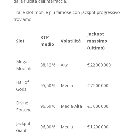
dalla fluidità dell’interfaccia.
Tra le slot mobile più famose con jackpot progressivo
troviamo:
Jackpot
RTP
Slot
Volatilità
massimo
medio
(ultimo)
Mega
88,12 %
Alta
€ 22 000 000
Moolah
Hall of
95,50 %
Media
€ 7 500 000
Gods
Divine
96,59 %
Media‑Alta
€ 3 000 000
Fortune
Jackpot
96,00 %
Media
€ 1 200 000
Giant