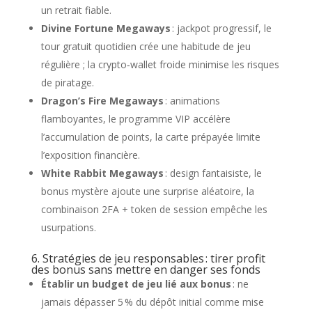
un retrait fiable.
Divine Fortune Megaways
: jackpot progressif, le
tour gratuit quotidien crée une habitude de jeu
régulière ; la crypto‑wallet froide minimise les risques
de piratage.
Dragon’s Fire Megaways
: animations
flamboyantes, le programme VIP accélère
l’accumulation de points, la carte prépayée limite
l’exposition financière.
White Rabbit Megaways
: design fantaisiste, le
bonus mystère ajoute une surprise aléatoire, la
combinaison 2FA + token de session empêche les
usurpations.
6. Stratégies de jeu responsables : tirer profit
des bonus sans mettre en danger ses fonds
Établir un budget de jeu lié aux bonus
: ne
jamais dépasser 5 % du dépôt initial comme mise