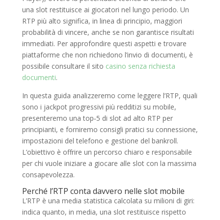
una slot restituisce ai giocatori nel lungo periodo. Un
RTP più alto significa, in linea di principio, maggiori
probabilità di vincere, anche se non garantisce risultati
immediati. Per approfondire questi aspetti e trovare
piattaforme che non richiedono l’invio di documenti, è
possibile consultare il sito
casino senza richiesta
documenti
.
In questa guida analizzeremo come leggere l’RTP, quali
sono i jackpot progressivi più redditizi su mobile,
presenteremo una top‑5 di slot ad alto RTP per
principianti, e forniremo consigli pratici su connessione,
impostazioni del telefono e gestione del bankroll.
L’obiettivo è offrire un percorso chiaro e responsabile
per chi vuole iniziare a giocare alle slot con la massima
consapevolezza.
Perché l’RTP conta davvero nelle slot mobile
L’RTP è una media statistica calcolata su milioni di giri:
indica quanto, in media, una slot restituisce rispetto