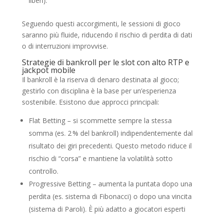
liberi).
Seguendo questi accorgimenti, le sessioni di gioco
saranno più fluide, riducendo il rischio di perdita di dati
o di interruzioni improvvise.
Strategie di bankroll per le slot con alto RTP e
jackpot mobile
Il bankroll è la riserva di denaro destinata al gioco;
gestirlo con disciplina è la base per un’esperienza
sostenibile. Esistono due approcci principali:
Flat Betting – si scommette sempre la stessa
somma (es. 2 % del bankroll) indipendentemente dal
risultato dei giri precedenti. Questo metodo riduce il
rischio di “corsa” e mantiene la volatilità sotto
controllo.
Progressive Betting – aumenta la puntata dopo una
perdita (es. sistema di Fibonacci) o dopo una vincita
(sistema di Paroli). È più adatto a giocatori esperti