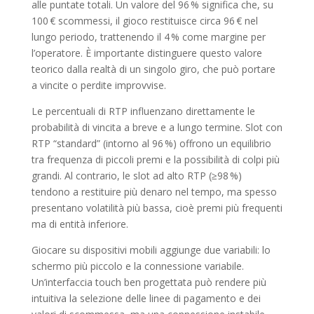
alle puntate totali. Un valore del 96 % significa che, su
100 € scommessi, il gioco restituisce circa 96 € nel
lungo periodo, trattenendo il 4 % come margine per
l’operatore. È importante distinguere questo valore
teorico dalla realtà di un singolo giro, che può portare
a vincite o perdite improvvise.
Le percentuali di RTP influenzano direttamente le
probabilità di vincita a breve e a lungo termine. Slot con
RTP “standard” (intorno al 96 %) offrono un equilibrio
tra frequenza di piccoli premi e la possibilità di colpi più
grandi. Al contrario, le slot ad alto RTP (≥98 %)
tendono a restituire più denaro nel tempo, ma spesso
presentano volatilità più bassa, cioè premi più frequenti
ma di entità inferiore.
Giocare su dispositivi mobili aggiunge due variabili: lo
schermo più piccolo e la connessione variabile.
Un’interfaccia touch ben progettata può rendere più
intuitiva la selezione delle linee di pagamento e dei