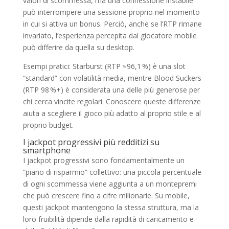
valori di scommessa, ma una connessione instabile
può interrompere una sessione proprio nel momento
in cui si attiva un bonus. Perciò, anche se l’RTP rimane
invariato, l’esperienza percepita dal giocatore mobile
può differire da quella su desktop.
Esempi pratici: Starburst (RTP ≈96,1 %) è una slot
“standard” con volatilità media, mentre Blood Suckers
(RTP 98 %+) è considerata una delle più generose per
chi cerca vincite regolari. Conoscere queste differenze
aiuta a scegliere il gioco più adatto al proprio stile e al
proprio budget.
I jackpot progressivi più redditizi su
smartphone
I jackpot progressivi sono fondamentalmente un
“piano di risparmio” collettivo: una piccola percentuale
di ogni scommessa viene aggiunta a un montepremi
che può crescere fino a cifre milionarie. Su mobile,
questi jackpot mantengono la stessa struttura, ma la
loro fruibilità dipende dalla rapidità di caricamento e