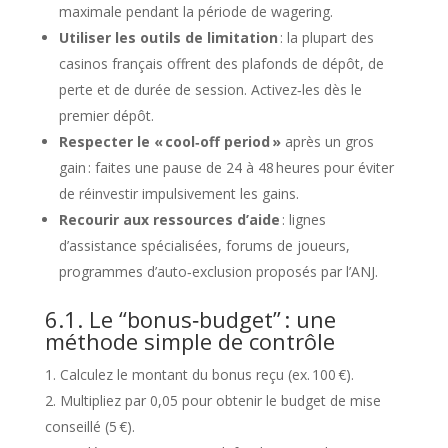
maximale pendant la période de wagering.
Utiliser les outils de limitation
: la plupart des
casinos français offrent des plafonds de dépôt, de
perte et de durée de session. Activez‑les dès le
premier dépôt.
Respecter le « cool‑off period »
après un gros
gain : faites une pause de 24 à 48 heures pour éviter
de réinvestir impulsivement les gains.
Recourir aux ressources d’aide
: lignes
d’assistance spécialisées, forums de joueurs,
programmes d’auto‑exclusion proposés par l’ANJ.
6.1. Le “bonus‑budget” : une
méthode simple de contrôle
Calculez le montant du bonus reçu (ex. 100 €).
Multipliez par 0,05 pour obtenir le budget de mise
conseillé (5 €).