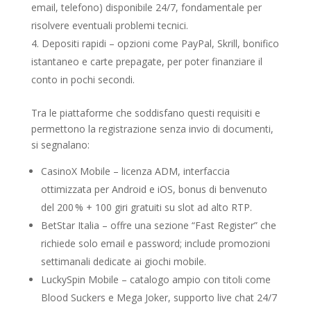
email, telefono) disponibile 24/7, fondamentale per
risolvere eventuali problemi tecnici.
Depositi rapidi – opzioni come PayPal, Skrill, bonifico
istantaneo e carte prepagate, per poter finanziare il
conto in pochi secondi.
Tra le piattaforme che soddisfano questi requisiti e
permettono la registrazione senza invio di documenti,
si segnalano:
CasinoX Mobile – licenza ADM, interfaccia
ottimizzata per Android e iOS, bonus di benvenuto
del 200 % + 100 giri gratuiti su slot ad alto RTP.
BetStar Italia – offre una sezione “Fast Register” che
richiede solo email e password; include promozioni
settimanali dedicate ai giochi mobile.
LuckySpin Mobile – catalogo ampio con titoli come
Blood Suckers e Mega Joker, supporto live chat 24/7